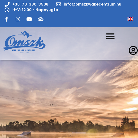
+36-70-380-3506
info@omszkwakecentrum.hu
H-V: 12:00 - Napnyugta