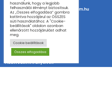
+36-70-380-3506
használunk, hogy a legjobb
felhasználói élményt biztosítsuk.
info@omszkwakecentrum.hu
Az „Összes elfogadása” gombra
kattintva hozzájárul az ÖSSZES
süti használatához. A "Cookie-
Pályahasználati regisztráció
beállítások" oldalon azonban
ellenőrzött hozzájárulást adhat
Információk
meg.
Cookie beállítások
Infó
Összes elfogadása
Pályaszabályzat és Házirend
Adatvédelmi irányelvek
ÁSZF
Impresszum
Felhasználási feltételek
OMSZK SE
Kövess minket