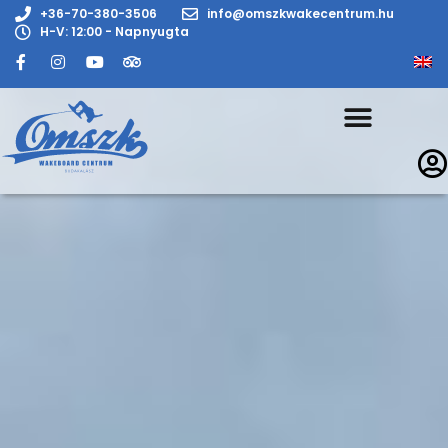
+36-70-380-3506
info@omszkwakecentrum.hu
H-V: 12:00 - Napnyugta