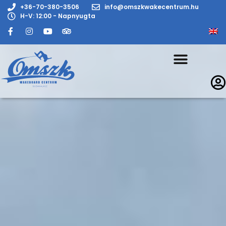
+36-70-380-3506
info@omszkwakecentrum.hu
H-V: 12:00 - Napnyugta