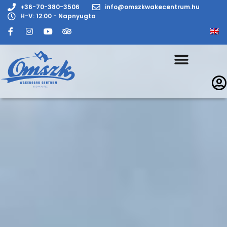
+36-70-380-3506
info@omszkwakecentrum.hu
H-V: 12:00 - Napnyugta