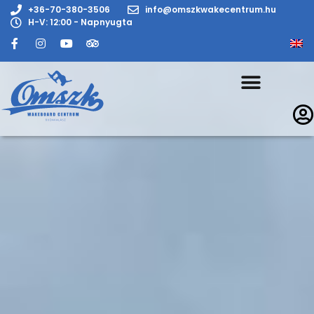
+36-70-380-3506
info@omszkwakecentrum.hu
H-V: 12:00 - Napnyugta