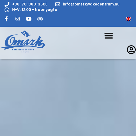
+36-70-380-3506
info@omszkwakecentrum.hu
H-V: 12:00 - Napnyugta