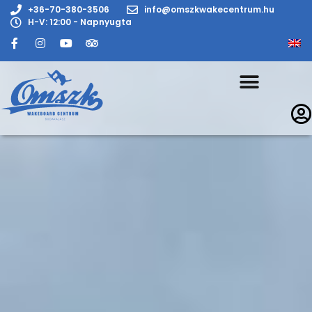
+36-70-380-3506
info@omszkwakecentrum.hu
H-V: 12:00 - Napnyugta