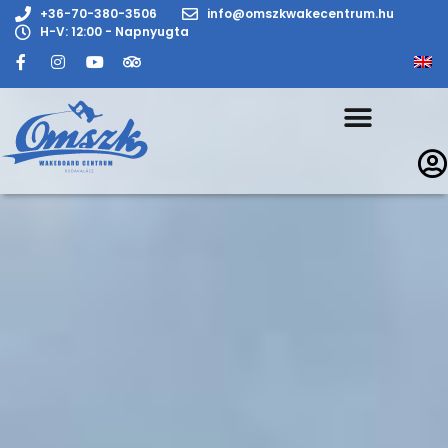
+36-70-380-3506
info@omszkwakecentrum.hu
H-V: 12:00 - Napnyugta